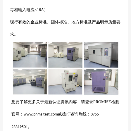
每相输入电流
≤16A
）
现行有效的企业标准、团体标准、地方标准及产品明示质量要
求。
想要了解更多关于最新认证资讯内容，请登录
PROMISE
检测
官网：
或拨打咨询热线：
www.pnms-test.com
0755-
。
23319501