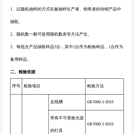
1
、
以随机抽样的方式在被抽样生产者、销售者的待销产品中
抽取。
2
、
随机数一般可使用随机数表等方法产生。
3
、
每批次产品抽取样品
3
台，其中
2
台作为检验样品，
1
台作为
备用样品。
二、
检验依据
序号
检验项目
检验方法
走线槽
GB 7000.1-2015
带有
不可替换光源
GB 7000.1-2015
的灯具