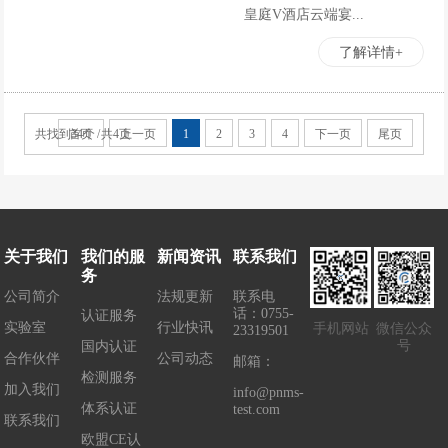
皇庭V酒店云端宴...
了解详情+
共找到34个 / 共4页
首页
上一页
1
2
3
4
下一页
尾页
关于我们
我们的服
新闻资讯
联系我们
务
公司简介
法规更新
联系电
话：0755-
认证服务
实验室
行业快讯
手机网站
微信公众
23319501
号
国内认证
合作伙伴
公司动态
邮箱：
检测服务
加入我们
info@pnms-
体系认证
test.com
联系我们
欧盟CE认