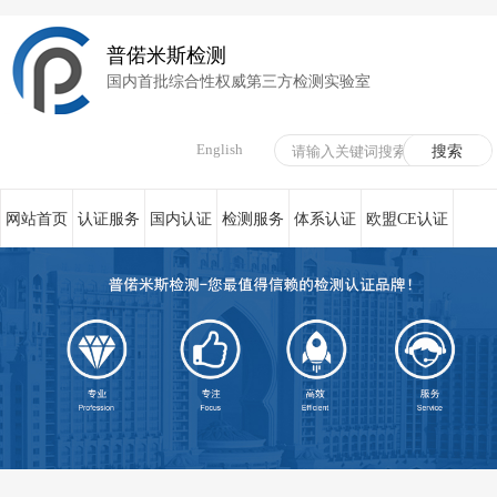
普偌米斯检测
国内首批综合性权威第三方检测实验室
English
网站首页
认证服务
国内认证
检测服务
体系认证
欧盟CE认证
荣誉资质
在线服务
新闻资讯
关于我们