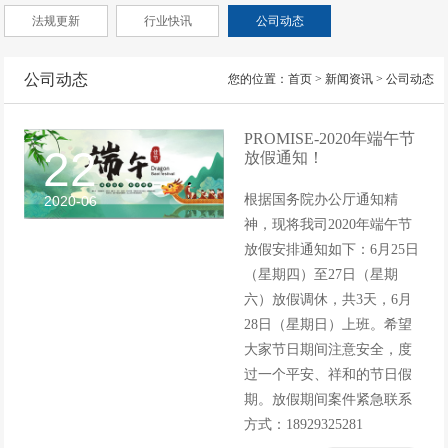
法规更新
行业快讯
公司动态
公司动态
您的位置：
首页
>
新闻资讯
> 公司动态
PROMISE-2020年端午节
22
放假通知！
根据国务院办公厅通知精
2020-06
神，现将我司2020年端午节
放假安排通知如下：6月25日
（星期四）至27日（星期
六）放假调休，共3天，6月
28日（星期日）上班。希望
大家节日期间注意安全，度
过一个平安、祥和的节日假
期。放假期间案件紧急联系
方式：18929325281