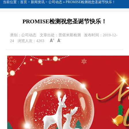
当前位置：
首页
>
新闻资讯
> 公司动态 »
PROMISE检测祝您圣诞节快乐！
PROMISE检测祝您圣诞节快乐！
类别：公司动态
文章出处：普偌米斯检测
发布时间：2019-12-
24
浏览人次：
4263