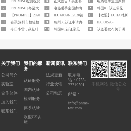
元旦放假通...
· PROMISE检测祝您
品质量国抽要求解...
· 正式宣告！英国将
拒绝承认CE认证...
· 电热暖手宝国家抽
圣诞节快乐！
· PROMISE | 冬至大
拒绝承认CE认证...
· 电热暖手宝国家抽
查实施细则要求解...
· 韩国KC认证常见
如年，人间...
· 【PROMISE】2020
查实施细则要求解...
· IEC 60598-1:2020第
EMC电磁兼容标...
· 【欧盟】ECHA对新
年春节放假通...
· 喜讯|深圳市检验检
九版已于2020...
· 贺州3C认证申请办
一批潜在的S...
· IEC 60598-
测认证协会成立，...
· 今日小雪，蔌蔌叶
理机构
· 韩国KC认证常见
1:20202020年8月17号
· 认监委发布关于明
落天渐寒，请您注...
EMC电磁兼容标...
正...
确5G移动用户终端...
关于我们
我们的服
新闻资讯
联系我们
务
公司简介
法规更新
联系电
话：0755-
认证服务
实验室
行业快讯
手机网站
微信公众
23319501
号
国内认证
合作伙伴
公司动态
邮箱：
检测服务
加入我们
info@pnms-
体系认证
test.com
联系我们
欧盟CE认
证