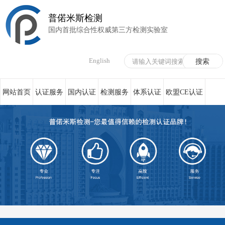
普偌米斯检测
国内首批综合性权威第三方检测实验室
English
网站首页
认证服务
国内认证
检测服务
体系认证
欧盟CE认证
荣誉资质
在线服务
新闻资讯
关于我们