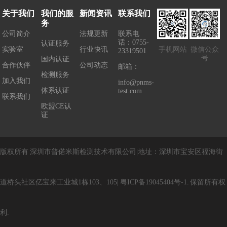
关于我们
我们的服
新闻资讯
联系我们
务
公司简介
法规更新
联系电
话：0755-
认证服务
实验室
行业快讯
手机网站
微信公众
23319501
号
国内认证
合作伙伴
公司动态
邮箱：
检测服务
加入我们
info@pnms-
体系认证
test.com
联系我们
欧盟CE认
证
版权所有
深圳市普偌米斯检测技术有限公司
|
地址：
深圳市宝安区福海街
道桥头社区亿宝来工业城1栋103、105
|
粤
ICP
备
19045404
号
-1
.
保留所有权
利
.