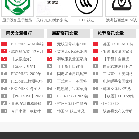
显示设备显示性能
天猫|京东|拼多多|电
CCC认证
澳洲新西兰RCM认
和视觉健...
商质检...
证
同类文章排行
最新资讯文章
推荐资讯文章
· PROMISE-2020年端
· 无线型号核准SRRC
· 英国UK REACH将
午节放假通...
· 感恩母亲节 | 望岁月
认证最新产品...
· 英国UK REACH将
于2021年实施...
· 羽绒服质量国家抽
慢点走，愿时间...
· 【放假通知】
于2021年实施...
· 羽绒服质量国家抽
查细则内容解析
· 【干货】自镇流
PROMISE检测202...
· 【沉淀，升华】
查细则内容解析
· 【干货】自镇流
LED灯产品国家监...
· 固定式通用灯具产
PROMISE检测年...
· PROMISE | 2020年
LED灯产品国家监...
· 固定式通用灯具产
品质量国抽要求解...
· 正式宣告！英国将
元旦放假通...
· PROMISE检测祝您
品质量国抽要求解...
· 正式宣告！英国将
拒绝承认CE认证...
· 电热暖手宝国家抽
圣诞节快乐！
· PROMISE | 冬至大
拒绝承认CE认证...
· 电热暖手宝国家抽
查实施细则要求解...
· 韩国KC认证常见
如年，人间...
· 【PROMISE】2020
查实施细则要求解...
· IEC 60598-1:2020第
EMC电磁兼容标...
· 【欧盟】ECHA对新
年春节放假通...
· 喜讯|深圳市检验检
九版已于2020...
· 贺州3C认证申请办
一批潜在的S...
· IEC 60598-
测认证协会成立，...
· 今日小雪，蔌蔌叶
理机构
· 韩国KC认证常见
1:20202020年8月17号
· 认监委发布关于明
落天渐寒，请您注...
EMC电磁兼容标...
正...
确5G移动用户终端...