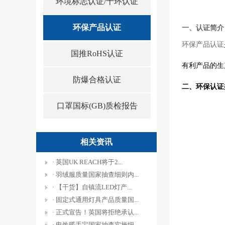
环境标志认证/十环认证
环保产品认证
一、认证简介
环保产品认证
国推RoHS认证
有利产品的生
防爆合格认证
二、
环保认证
口罩国标(GB)质检报告
相关资讯
· 英国UK REACH将于2...
· 羽绒服质量国家抽查细则内...
· 【干货】自镇流LED灯产...
· 固定式通用灯具产品质量国...
· 正式宣告！英国将拒绝承认...
· 电热暖手宝国家抽查实施细...