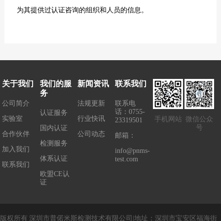
为其提供过认证咨询的组织和人员的信息。
关于我们
我们的服
新闻资讯
联系我们
务
公司简介
法规更新
联系电
话：0755-
认证服务
实验室
行业快讯
手机网站
微信公众
23319501
号
国内认证
合作伙伴
公司动态
邮箱：
检测服务
加入我们
info@pnms-
体系认证
test.com
联系我们
欧盟CE认
证
版权所有
深圳市普偌米斯检测技术有限公司
|
地址：
深圳市宝安区福海街