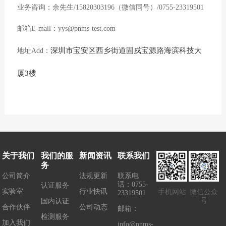
业务咨询：余先生/
15820303196（微信同号）/0755-23319501
邮箱E-mail：yys@pnms-test.com
深圳市宝安区西乡街道固戍宝源路海滨科技大
地址Add：
厦3楼
关于我们
我们的服
新闻资讯
联系我们
务
公司简介
法规更新
联系电
话：0755-
认证服务
实验室
行业快讯
手机网站
微信公众
23319501
号
国内认证
合作伙伴
公司动态
邮箱：
检测服务
加入我们
info@pnms-