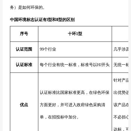
务）是如何环保的。
中国环境标志认证有
Ⅰ型和Ⅱ型的区别
序号
十环1型
认证范围
99个行业
几乎涉及
认证标准
每个行业有统一标准，标准号以HJ开头
无统一标
针对产品
认证标准比国家标准更高，在绿色环保
出优势进
优点
方面更好，并可进入政府绿色采购清
该产品在
单，在招投标中加分。
不必担心
达标，可